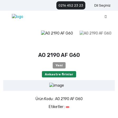
0216 452 23 23
Dil Seçiniz
AO 2190 AF G60
Yeni
Ankastre firinlar
Ürün Kodu :
AO 2190 AF G60
Etiketler :