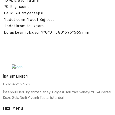
15 W. iç aydınlatma
70 lt iç hacim
Delikli Air freyer tepsi
1 adet derin, 1 adet Sığ tepsi
1 adet krom tel ızgara
Dolap kesim ölçüsü (Y*G*D) 580*595*565 mm
İletişim Bilgileri
0216 452 23 23
İstanbul Deri Organize Sanayi Bölgesi Deri Yan Sanayi YB34 Parsel
Kuzu Sok. No:5 Aydınlı Tuzla, İstanbul
Hızlı Menü